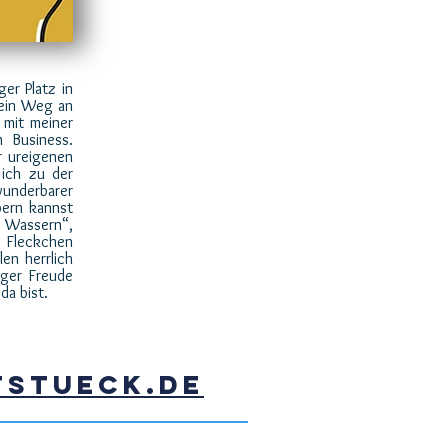
ger Platz in
 kein Weg an
 mit meiner
n Business.
r ureigenen
 ich zu der
underbarer
bern kannst
 Wassern“,
 Fleckchen
en herrlich
iger Freude
da bist.
tstueck.de