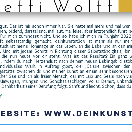
 gut
. Das ist mir schon immer klar. Sie hatte mal mehr und mal weni
n, bildend, darstellend, mal laut, mal leise, aber letztendlich führt
. Für mich zumindest nicht. Und so habe ich mich im Frühjahr 2022
aft selbstständig gemacht. deinkunststück ist mehr als nur mei
tück ist meine Hommage an das Leben, an die Liebe und an den mi
 Und mit jedem Schritt in Richtung dieser Selbstständigkeit, bin
 die nun heute vor dir steht. Was ist das Resultat? Ein ganz w
, indem du nach Herzenslust nach deinem neuen Lieblingsbild stö
individuelles Werk in Auftrag gibst, die „Galerie zwischen den
sstätte zwischen dir und meiner Kunst an einem sehr besonderen
cher See und ich als freier Mensch, der mit Leib und Seele nach viel
 Umwegen, Irrungen und Schicksalsschlägen voller Demut, unbänd
Dankbarkeit seiner Berufung folgt. Sanft und leicht. Schön, dass du 
f
EBSITE: www.deinkuns