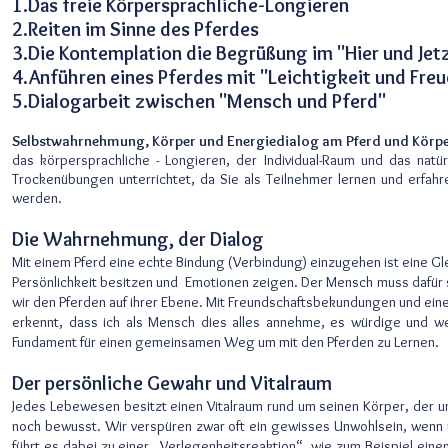
1.Das freie Körpersprachliche-Longieren
2.Reiten im Sinne des Pferdes
3.Die Kontemplation die Begrüßung im "Hier und Jet
4.Anführen eines Pferdes mit "Leichtigkeit und Fre
5.Dialogarbeit zwischen "Mensch und Pferd"
Selbstwahrnehmung, Körper und Energiedialog am Pferd und Kör
das körpersprachliche - Longieren, der Individual-Raum und das na
Trockenübungen unterrichtet, da Sie als Teilnehmer lernen und erfah
werden.
Die Wahrnehmung, der Dialog
Mit einem Pferd eine echte Bindung (Verbindung) einzugehen ist eine Gl
Persönlichkeit besitzen und Emotionen zeigen. Der Mensch muss dafü
wir den Pferden auf ihrer Ebene. Mit Freundschaftsbekundungen und ein
erkennt, dass ich als Mensch dies alles annehme, es würdige und wer
Fundament für einen gemeinsamen Weg um mit den Pferden zu Lernen.
Der persönliche Gewahr und Vitalraum
Jedes Lebewesen besitzt einen Vitalraum rund um seinen Körper, der 
noch bewusst. Wir verspüren zwar oft ein gewisses Unwohlsein, wenn un
führt es dabei zu einer „Verlegenheitsreaktion“, wie zum Beispiel ein