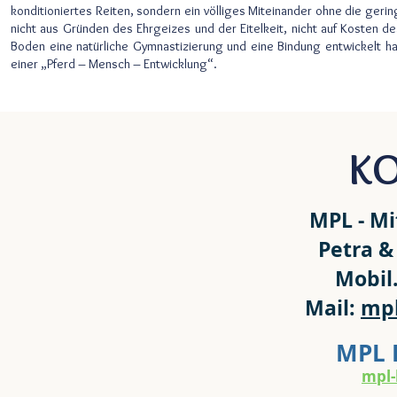
konditioniertes Reiten, sondern ein völliges Miteinander ohne die gerin
nicht aus Gründen des Ehrgeizes und der Eitelkeit, nicht auf Kosten d
Boden eine natürliche Gymnastizierung und eine Bindung entwickelt hab
einer „Pferd – Mensch – Entwicklung“.
K
MPL - Mi
Petra &
Mobil
Mail:
mpl
MPL 
mpl-