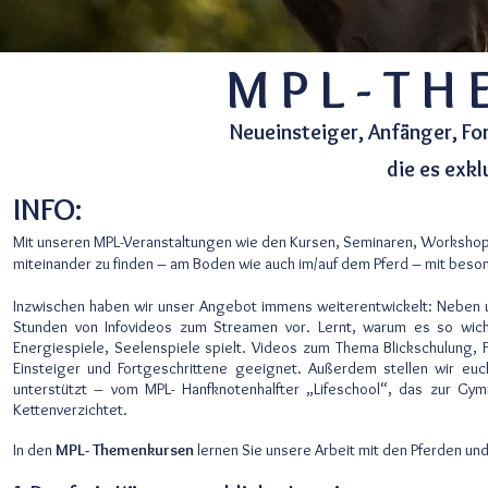
M P L - T H 
Neueinsteiger, Anfänger, Fo
die es exkl
INFO:
Mit unseren MPL-Veranstaltungen wie den Kursen, Seminaren, Workshops
miteinander zu finden – am Boden wie auch im/auf dem Pferd – mit be
Inzwischen haben wir unser Angebot immens weiterentwickelt:
Neben u
Stunden von Infovideos zum Streamen vor. Lernt, warum es so wich
Energiespiele, Seelenspiele spielt.
Videos zum Thema Blickschulung, Fr
Einsteiger und Fortgeschrittene geeignet.
Außerdem stellen wir euc
unterstützt – vom MPL- Hanfknotenhalfter „Lifeschool“, das zur Gy
Kettenverzichtet.
In den
MPL-
Themenkursen
lernen Sie unsere Arbeit mit den Pferden u